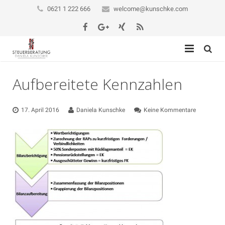
0621 1 222 666
welcome@kunschke.com
Startseite
Aufbereitete Kennzahlen
Vorstellung
17. April 2016
Daniela Kunschke
Keine Kommentare
Private Steuern
Stellenangebote
Für Unternehmen
Beratung
Personal
Infothek
Rechnungswesen und Controlling
Blog
Jahresabschluss und Steuern