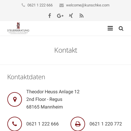
0621 1 222 666
welcome@kunschke.com
Startseite
Kontakt
Vorstellung
Private Steuern
Stellenangebote
Kontaktdaten
Für Unternehmen
Theodor Heuss Anlage 12
Beratung
Personal
2nd Floor - Regus
68165 Mannheim
Infothek
Rechnungswesen und Controlling
Blog
Jahresabschluss und Steuern
0621 1 222 666
0621 1 220 772